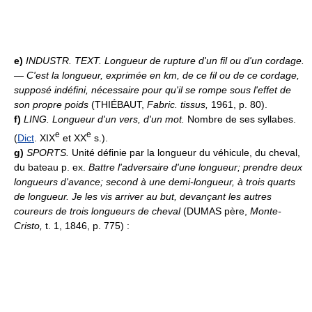
e)
INDUSTR. TEXT.
Longueur de rupture d'un fil ou d'un cordage.
— C'est la longueur, exprimée en km, de ce fil ou de ce cordage,
supposé indéfini, nécessaire pour qu'il se rompe sous l'effet de
son propre poids
(THIÉBAUT,
Fabric. tissus,
1961, p. 80).
f)
LING.
Longueur d'un vers, d'un mot.
Nombre de ses syllabes.
e
e
(
Dict
. XIX
et XX
s.).
g)
SPORTS.
Unité définie par la longueur du véhicule, du cheval,
du bateau p. ex.
Battre l'adversaire d'une longueur; prendre deux
longueurs d'avance; second à une demi-longueur, à trois quarts
de longueur.
Je les vis arriver au but, devançant les autres
coureurs de trois longueurs de cheval
(DUMAS père,
Monte-
Cristo,
t. 1, 1846, p. 775) :