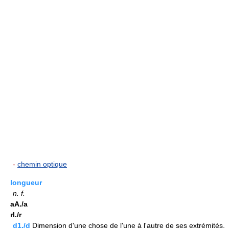
-
chemin optique
longueur
n.
f.
aA./a
rI./r
d1./d
Dimension d'une chose de l'une à l'autre de ses extrémités.