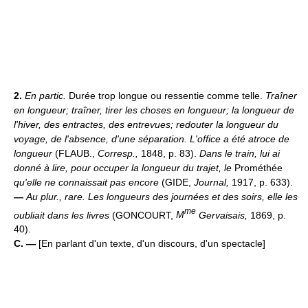
2.
En partic.
Durée trop longue ou ressentie comme telle.
Traîner
en longueur; traîner, tirer les choses en longueur; la longueur de
l'hiver, des entractes, des entrevues; redouter la longueur du
voyage, de l'absence, d'une séparation.
L'office a été atroce de
longueur
(FLAUB.,
Corresp.,
1848, p. 83).
Dans le train, lui ai
donné à lire, pour occuper la longueur du trajet, le
Prométhée
qu'elle ne connaissait pas encore
(GIDE,
Journal,
1917, p. 633).
—
Au plur., rare.
Les longueurs des journées et des soirs, elle les
me
oubliait dans les livres
(GONCOURT,
M
Gervaisais,
1869, p.
40).
C. —
[En parlant d'un texte, d'un discours, d'un spectacle]