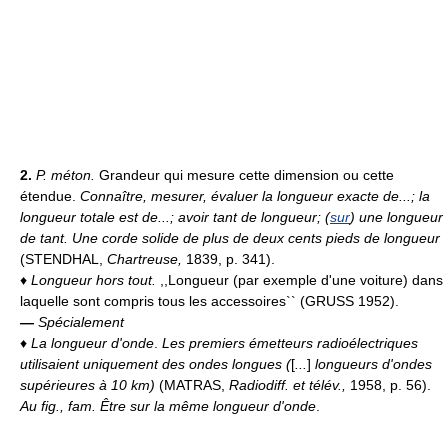
2.
P. méton.
Grandeur qui mesure cette dimension ou cette
étendue.
Connaître, mesurer, évaluer la longueur exacte de...; la
longueur totale est de...; avoir tant de longueur; (
sur
) une longueur
de tant.
Une corde solide de plus de deux cents pieds de longueur
(STENDHAL,
Chartreuse,
1839, p. 341).
♦
Longueur hors tout.
,,Longueur (par exemple d'une voiture) dans
laquelle sont compris tous les accessoires`` (GRUSS 1952).
—
Spécialement
♦
La longueur d'onde
.
Les premiers émetteurs radioélectriques
utilisaient uniquement des ondes longues (
[
...
]
longueurs d'ondes
supérieures à 10 km)
(MATRAS,
Radiodiff. et télév.,
1958, p. 56).
Au fig., fam.
Être sur la même longueur d'onde
.