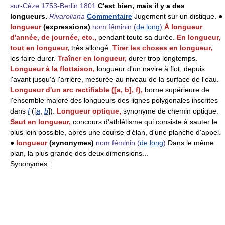
sur-Cèze 1753-Berlin 1801
C'est bien, mais il y a des
longueurs.
Rivaroliana
Commentaire
Jugement sur un distique. ●
longueur
(expressions)
nom féminin
(
de long
)
À longueur
d'année, de journée, etc.,
pendant toute sa durée.
En longueur,
tout en longueur,
très allongé.
Tirer les choses en longueur,
les faire durer.
Traîner en longueur,
durer trop longtemps.
Longueur à la flottaison,
longueur d'un navire à flot, depuis
l'avant jusqu'à l'arrière, mesurée au niveau de la surface de l'eau.
Longueur d'un arc rectifiable ([a, b], f),
borne supérieure de
l'ensemble majoré des longueurs des lignes polygonales inscrites
dans
f
([
a
,
b
]).
Longueur optique,
synonyme de chemin optique.
Saut en longueur,
concours d'athlétisme qui consiste à sauter le
plus loin possible, après une course d'élan, d'une planche d'appel.
●
longueur
(synonymes)
nom féminin
(
de long
)
Dans le même
plan, la plus grande des deux dimensions...
Synonymes
: