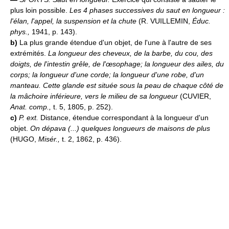
plus loin possible.
Les 4 phases successives du saut en longueur :
l'élan, l'appel, la suspension et la chute
(R. VUILLEMIN,
Éduc.
phys.,
1941, p. 143).
b)
La plus grande étendue d'un objet, de l'une à l'autre de ses
extrémités.
La longueur des cheveux, de la barbe, du cou, des
doigts, de l'intestin grêle, de l'œsophage; la longueur des ailes, du
corps; la longueur d'une corde; la longueur d'une robe, d'un
manteau.
Cette glande est située sous la peau de chaque côté de
la mâchoire inférieure, vers le milieu de sa longueur
(CUVIER,
Anat. comp.,
t. 5, 1805, p. 252).
c)
P. ext.
Distance, étendue correspondant à la longueur d'un
objet.
On dépava (...) quelques longueurs de maisons de plus
(HUGO,
Misér.,
t. 2, 1862, p. 436).