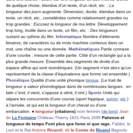
de quelque chose, étendue d'un texte, d'un récit, etc. :
La
longueur des jours augmente.
Dimension, durée, étendue dans un
texte, un récit, etc., considérées comme relativement grandes ou
trop grandes :
Excusez la longueur de ma lettre.
Développement
trop long, inutile dans un texte, un film, etc. :
Des longueurs
nuisent au rythme du film.
Informatique
Nombre d'éléments
binaires, de caractères ou de mots machine contenus dans un
mot, une chaîne ou une donnée.
Mathématiques
Partie connexe
d'une courbe ; mesure de cette partie. Côté d'un rectangle qui a la
plus grande mesure. Ensemble des segments de droite d'un
espace affine qui sont isométriques. (Un segment n'est alors qu'un
représentant de la classe d'équivalence que forme cet ensemble.)
Phonétique
Qualité d'une unité phonique
longue
. (Le trait de
longueur a valeur phonologique dans de nombreuses langues : en
latin
v˘enit
, il vient, s'oppose à
vē
nit, il vint.)
Sports
Unité qui
sépare les concurrents d'une course (sport hippique,
aviron
,
etc
.)
à l'arrivée, et qui est la longueur d'un cheval ou d'une
embarcation. ●
longueur
(citations)
nom féminin
(
de long
)
Jean
de
La Fontaine
Château-Thierry 1621-Paris 1695
Patience et
longueur de temps Font plus que force ni que rage.
Fables
, le
Lion et le Rat
Antoine
Rivaroli
, dit
le Comte de
Rivarol
Bagnols-