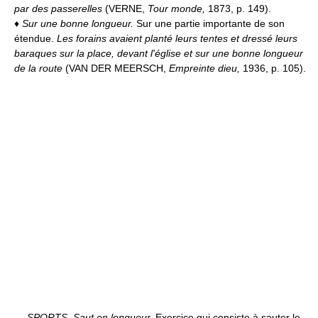
par des passerelles
(VERNE,
Tour monde,
1873, p. 149).
♦
Sur une bonne longueur.
Sur une partie importante de son
étendue.
Les forains avaient planté leurs tentes et dressé leurs
baraques sur la place, devant l'église et sur une bonne longueur
de la route
(VAN DER MEERSCH,
Empreinte dieu,
1936, p. 105).
—
SPORTS.
Saut en longueur.
Exercice qui consiste à sauter le