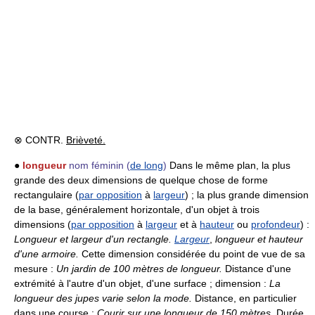
⊗ CONTR.
Brièveté.
●
longueur
nom féminin
(
de long
)
Dans le même plan, la plus
grande des deux dimensions de quelque chose de forme
rectangulaire (
par opposition
à
largeur
) ; la plus grande dimension
de la base, généralement horizontale, d'un objet à trois
dimensions (
par opposition
à
largeur
et à
hauteur
ou
profondeur
) :
Longueur et largeur d'un rectangle.
Largeur
,
longueur et hauteur
d'une armoire.
Cette dimension considérée du point de vue de sa
mesure :
Un jardin de 100 mètres de longueur.
Distance d'une
extrémité à l'autre d'un objet, d'une surface ; dimension :
La
longueur des jupes varie selon la mode.
Distance, en particulier
dans une course :
Courir sur une longueur de 150 mètres.
Durée