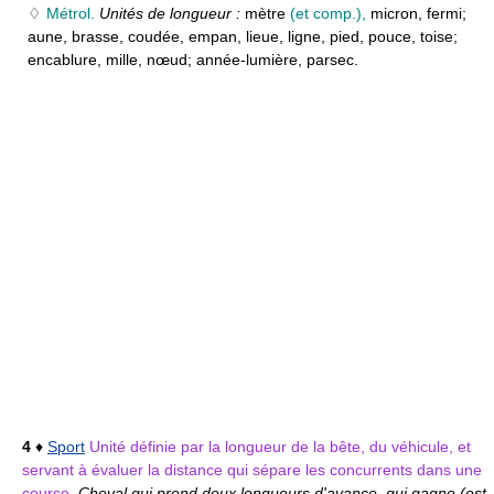
♢
Métrol.
Unités de longueur :
mètre
(et comp.),
micron, fermi;
aune, brasse, coudée, empan, lieue, ligne, pied, pouce, toise;
encablure, mille, nœud; année-lumière, parsec.
4
♦
Sport
Unité définie par la longueur de la bête, du véhicule, et
servant à évaluer la distance qui sépare les concurrents dans une
course.
Cheval qui prend deux longueurs d'avance, qui gagne (est