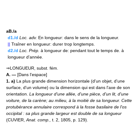
aB./a
d1./d
Loc.
adv.
En longueur: dans le sens de la longueur.
||
Traîner en longueur: durer trop longtemps.
d2./d
Loc.
Prép.
à longueur de: pendant tout le temps de. à
longueur d'année.
⇒LONGUEUR, subst. fém.
A. —
[Dans l'espace]
1. a)
La plus grande dimension horizontale (d'un objet, d'une
surface, d'un volume) ou la dimension qui est dans l'axe de son
orientation.
La longueur d'une allée, d'une pièce, d'un lit, d'une
voiture, de la carène; au milieu, à la moitié de sa longueur.
Cette
protubérance annulaire correspond à la fosse basilaire de l'os
occipital : sa plus grande largeur est double de sa longueur
(CUVIER,
Anat. comp.,
t. 2, 1805, p. 129).