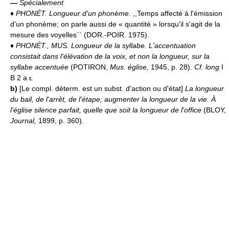
—
Spécialement
♦
PHONÉT.
Longueur d'un phonème.
,,Temps affecté à l'émission
d'un phonème; on parle aussi de « quantité » lorsqu'il s'agit de la
mesure des voyelles`` (DOR.-POIR. 1975).
♦
PHONÉT., MUS.
Longueur de la syllabe.
L'accentuation
consistait dans l'élévation de la voix, et non la longueur, sur la
syllabe accentuée
(POTIRON,
Mus. église,
1945, p. 28).
Cf. long
I
B 2 a
.
b)
[Le compl. déterm. est un subst. d'action ou d'état]
La longueur
du bail, de l'arrêt, de l'étape; augmenter la longueur de la vie.
À
l'église silence parfait, quelle que soit la longueur de l'office
(BLOY,
Journal,
1899, p. 360).