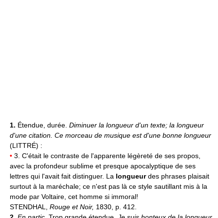
1.
Étendue, durée.
Diminuer la longueur d'un texte; la longueur
d'une citation.
Ce morceau de musique est d'une bonne longueur
(LITTRÉ) :
•
3. C'était le contraste de l'apparente légèreté de ses propos,
avec la profondeur sublime et presque apocalyptique de ses
lettres qui l'avait fait distinguer. La
longueur
des phrases plaisait
surtout à la maréchale; ce n'est pas là ce style sautillant mis à la
mode par Voltaire, cet homme si immoral!
STENDHAL,
Rouge et Noir,
1830, p. 412.
2.
En partic.
Trop grande étendue.
Je suis honteux de la longueur