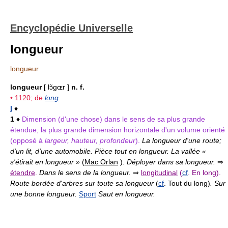
Encyclopédie Universelle
longueur
longueur
longueur
[ lɔ̃gɶr ]
n. f.
• 1120; de
long
I
♦
1
♦
Dimension (d'une chose) dans le sens de sa plus grande
étendue; la plus grande dimension horizontale d'un volume orienté
(opposé à
largeur, hauteur, profondeur
).
La longueur d'une route;
d'un lit, d'une automobile. Pièce tout en longueur. La vallée «
s'étirait en longueur »
(
Mac Orlan
)
. Déployer dans sa longueur.
⇒
étendre
.
Dans le sens de la longueur.
⇒
longitudinal
(
cf
. En long).
Route bordée d'arbres sur toute sa longueur
(
cf
. Tout du long)
. Sur
une bonne longueur.
Sport
Saut en longueur.