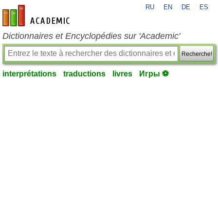
RU
EN
DE
ES
fr-academic.com
Dictionnaires et Encyclopédies sur 'Academic'
Recherche!
interprétations
traductions
livres
Игры ⚽