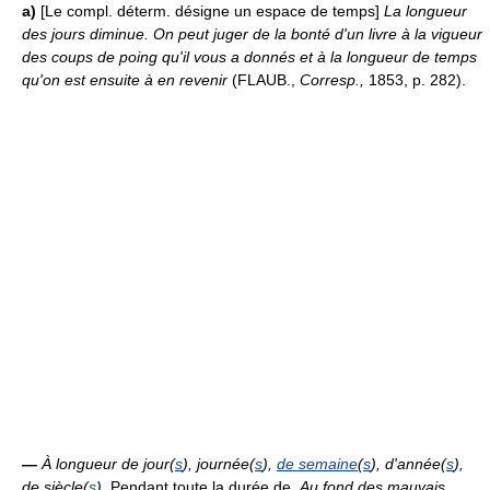
a)
[Le compl. déterm. désigne un espace de temps]
La longueur
des jours diminue.
On peut juger de la bonté d'un livre à la vigueur
des coups de poing qu'il vous a donnés et à la longueur de temps
qu'on est ensuite à en revenir
(FLAUB.,
Corresp.,
1853, p. 282).
—
À longueur de jour(
s
), journée(
s
),
de semaine
(
s
), d'année(
s
),
de siècle(
s
).
Pendant toute la durée de.
Au fond des mauvais